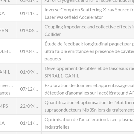
Inverse Compton Scattering X-ray Source f
OA
01/11/2025
Laser Wakefield Accelerator
Coupling impedance and collective effects i
ERN
01/03/2024
Collider
Étude de feedback longitudinal paquet par 
OLEIL
01/04/2025
ultra faible émittance en présence de cavit
paquets
Développement de cibles et de faisceaux radi
ANIL
01/09/2024
SPIRAL1-GANIL
iversité
Exploration de données et apprentissage au
07/12/2023
antes
détection d’anomalies sur l’accélérateur 
Quantification et optimisation de l'état t
MPS
22/09/2025
supraconducteurs Nb3Sn lors du traitemen
Optimisation de l'accélération laser-plasma
OA
01/11/2024
industrielles