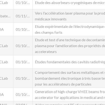
JCLab
01/10/2025
Etude des absorbeurs cryogéniques de mic
Vers l'accélération laser plasma pour la pro
Subatech
01/11/2025
médicaux innovants
Etude expérimentale de l’électrodynamique 
OA
01/10/2024
des champs forts
Etude et test d’une technique de decontamina
JCLab
01/10/2023
plasma pour l’amélioration des propriétés 
accelerateurs
JCLab
01/10/2025
Études fondamentales des cavités radiofré
Comportement des surfaces métalliques et 
JCLab
01/10/2025
bombardement électronique à très basse te
pour les accélérateurs de particules
Generation of high-charge VHEE beams fro
OA
01/10/2023
accelerator for applications in medical and 
ANIL
03/01/2023
AI for cryogenics and RF of superconductin