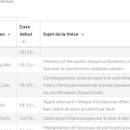
entrées
Date
ieu
début
Sujet de la thèse
01/12/2025
Mastery of the spatio-temporal dynamics of 
hLAM
01/11/2024
bunches in synchrotron radiation centers
Développement, mise en oeuvre et opération
JCLab
01/10/2024
Fabry-Perot permettant de stocker plusieu
les accélérateurs de particules
Application pré-clinique d’un faisceau d’éle
OA
01/11/2025
haut débit de dose accéléré par laser
OLEIL
13/10/2025
Génération d’harmoniques sur le laser à él
Manipulation de faisceaux de particules pou