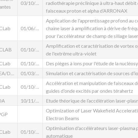
03/10/2022
radiothérapie préclinique à ultra-haut débi
antes
faisceaux proton et alpha d’ARRONAX
Application de l'apprentissage profond au c
JCLab
01/06/2025
chaine laser à amplification à dérive de fré
pour l'accélérateur de champ de sillage lase
Amplification et caractérisation de vortex 
JCLAB
01/10/2023
de l'extrême ultra-violet
JCLab
01/10/2023
Des pièges à ions pour l'étude de la nucléosy
CEA/DACM
01/03/2024
Simulation et caractérisation de sources d’io
Accélération et manipulation de faisceaux d
JCLab
01/10/2025
guides d'onde excités par ondes térahertz
OA
10/11/2025
Etude théorique de l’accélération laser-pla
Optimization of Laser Wakefield Accelerati
PGP
Electron Beams
Optimisation d'accélérateurs laser-plasma 
JCLab
01/10/2024
automatique