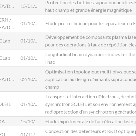
Protection des bobines supraconductrices H
CEA/DACM
15/01/2024
haut champ et grande énergie magnétique
ERN /
01/10/2025
Etude pré-technique pour le séparateur du 
CEA/DACM
Développement de composants plasma laser 
JCLab
01/10/2024
pour des opérations à taux de répétition éle
Longitudinal beam dynamics studies for th
JCLab
01/10/2025
linac
Optimisation topologique multi-physique so
CEA/DACM
02/10/2023
application au design d'aimants supracondu
champ
Transport et interaction d’électrons, de pho
OLEIL
01/10/2021
synchrotron SOLEIL et son environnement ap
radioprotection d’un synchrotron génératio
OA
15/10/2025
Etude expérimentale de l’accélération lase
Conception des détecteurs et R&D optique p
P2I
01/11/2024