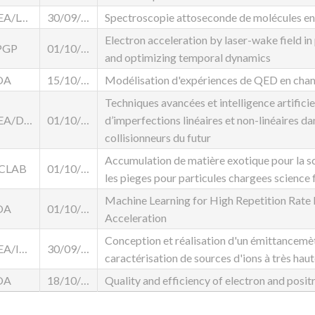
CEA/LYDIL
30/09/2023
Spectroscopie attoseconde de molécules en 
Electron acceleration by laser-wake field i
PGP
01/10/2024
and optimizing temporal dynamics
OA
15/10/2024
Modélisation d'expériences de QED en cha
Techniques avancées et intelligence artificie
CEA/DRF/DACM
01/10/2023
d’imperfections linéaires et non-linéaires da
collisionneurs du futur
Accumulation de matière exotique pour la 
JCLAB
01/10/2023
les pieges pour particules chargees scienc
Machine Learning for High Repetition Rate
OA
01/10/2024
Acceleration
Conception et réalisation d'un émittancemè
CEA/IRFU/DEDIP
30/09/2024
caractérisation de sources d'ions à très haut
OA
18/10/2022
Quality and efficiency of electron and posi