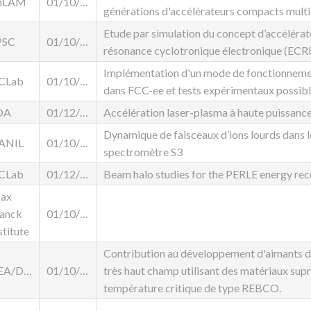
hLAM
01/10/2025
générations d'accélérateurs compacts mult
Etude par simulation du concept d’accélérat
PSC
01/10/2023
résonance cyclotronique électronique (EC
Implémentation d'un mode de fonctionnem
JCLab
01/10/2024
dans FCC-ee et tests expérimentaux possib
OA
01/12/2025
Accélération laser-plasma à haute puissan
Dynamique de faisceaux d’ions lourds dans l
ANIL
01/10/2025
spectromètre S3
JCLab
01/12/2025
Beam halo studies for the PERLE energy rec
ax
lanck
01/10/2023
stitute
Contribution au développement d'aimants di
CEA/DACM
01/10/2023
très haut champ utilisant des matériaux sup
température critique de type REBCO.