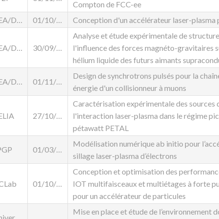
Compton de FCC-ee
CEA/DRF/DACM
01/10/2023
Conception d'un accélérateur laser-plasma p
Analyse et étude expérimentale de structure
CEA/DACM
30/09/2025
l'influence des forces magnéto-gravitaires s
hélium liquide des futurs aimants supracon
Design de synchrotrons pulsés pour la chaîn
CEA/DRF/DACM
01/11/2023
énergie d'un collisionneur à muons
Caractérisation expérimentale des sources d
ELIA
27/10/2023
l'interaction laser-plasma dans le régime pic
pétawatt PETAL
Modélisation numérique ab initio pour l’acc
PGP
01/03/2023
sillage laser-plasma d’électrons
Conception et optimisation des performance
JCLab
01/10/2024
IOT multifaisceaux et multiétages à forte pu
pour un accélérateur de particules
Mise en place et étude de l’environnement d
iversité